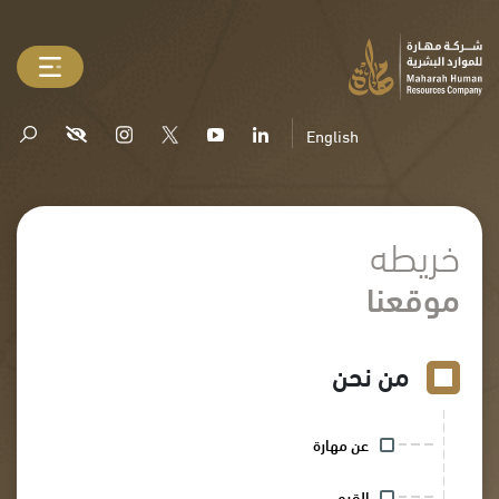
English
خريطه
موقعنا
من نحن
عن مهارة
القيم