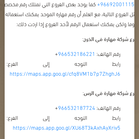
966920011151+
كما يوجد بعض الفروع التي تمتلك رقم مخصص
مثل الفروع التالية، مع العلم أن رقم مهارة الموحد يمكنك استعماله
دوما ولكن يمكنك استعمال الرقم لأحد الفروع إذا اردت ذلك:
فرع شركة مهارة في الخرج:
رقم الهاتف:
966532186221
+
رابط التوجه إلى الفرع:
https://maps.app.goo.gl/cfq8VM1b7p7ZhghJ6
فرع شركة مهارة في الرس:
رقم الهاتف:
966532187724
+
رابط التوجه إلى الفرع:
https://maps.app.goo.gl/XU68T3kAxhAyXriv5