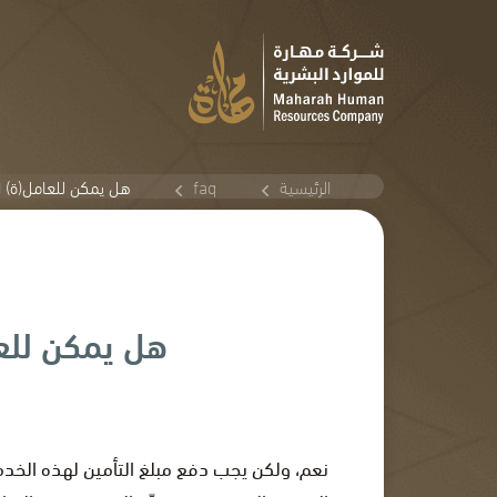
الرئيسية
faq
هل يمكن للعامل(ة) ا
هل يمكن للعا
نعم، ولكن يجب دفع مبلغ التأمين لهذه الخدم