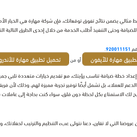
مثالي يضمن نتائج تفوق توقعاتك، فإن شركة مهارة هي الخيار الأمثل
يافة وحتى التنفيذ أطلب الخدمة من خلال إحدى الطرق التالية التال
رقم
920011151
.
طبيق مهارة للآيفون
تحميل تطبيق مهارة للأندرو
أو من
داد خطة ضيافة تناسب رؤيتك، مع تقديم خيارات متعددة تلبي جميع
لدعم للعملاء، بل تشمل أيضًا توفير تجربة مميزة لهم، وذلك لأن ف
 لك الاستمتاع بكل لحظة دون قلق، سواء كنت بحاجة إلى عاملات ب
ن عروضنا التي لا تقارن، دعنا نتولى عبء التنظيم والترتيب لحفلات