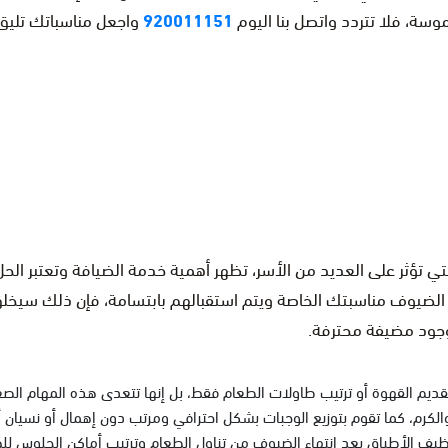
ة، فلا تتردد واتصل بنا اليوم
920011151
واجعل مناسباتك تلي
التي تؤثر على العديد من الأسر، تظهر أهمية خدمة الضيافة وتعتبر ال
ر الضيوف مناسبتك الخاصة ويتم استقبالهم بابتسامة، فإن ذلك سيخلق
بوجود مضيفة محترفة.
تقديم القهوة أو ترتيب طاولات الطعام فقط، بل إنها تتعدى هذه المهام ال
الكرم، كما تقوم بتوزيع الوجبات بشكل احترافي ومرتب دون إهمال أو نسيان
تنظيف الأطباق بعد انتهاء الضيوف من تناول الطعام وترتيب أماكن الجلوس ل