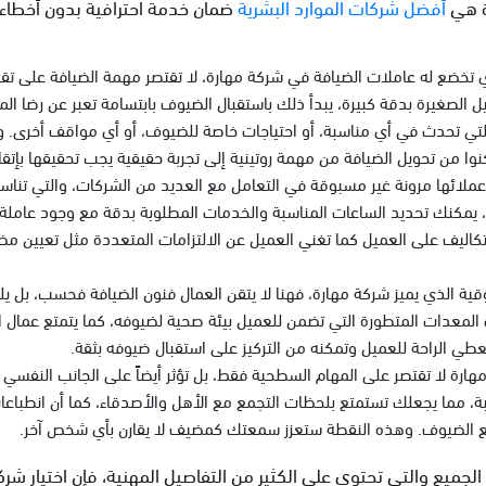
ة هي
أفضل شركات الموارد البشرية
ضمان خدمة احترافية بدون أخطاء،
ذي تخضع له عاملات الضيافة في شركة مهارة، لا تقتصر مهمة الضيافة على تقد
 الصغيرة بدقة كبيرة، يبدأ ذلك باستقبال الضيوف بابتسامة تعبر عن رضا المضي
تي تحدث في أي مناسبة، أو احتياجات خاصة للضيوف، أو أي مواقف أخرى. وهن
نوا من تحويل الضيافة من مهمة روتينية إلى تجربة حقيقية يجب تحقيقها بإتقان
 عملائها مرونة غير مسبوقة في التعامل مع العديد من الشركات، والتي تنا
ير، يمكنك تحديد الساعات المناسبة والخدمات المطلوبة بدقة مع وجود عاملة 
لتكاليف على العميل كما تغني العميل عن الالتزامات المتعددة مثل تعيين مض
ية الذي يميز شركة مهارة، فهنا لا يتقن العمال فنون الضيافة فحسب، بل يلتز
المعدات المتطورة التي تضمن للعميل بيئة صحية لضيوفه، كما يتمتع عمال 
طي الراحة للعميل وتمكنه من التركيز على استقبال ضيوفه بثقة.
هارة لا تقتصر على المهام السطحية فقط، بل تؤثر أيضاً على الجانب النفسي
ة، مما يجعلك تستمتع بلحظات التجمع مع الأهل والأصدقاء، كما أن انطباعات
الضيوف. وهذه النقطة ستعزز سمعتك كمضيف لا يقارن بأي شخص آخر.
لجميع والتي تحتوي على الكثير من التفاصيل المهنية، فإن اختيار ش