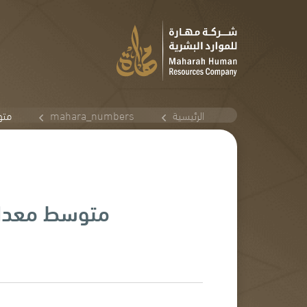
الرئيسية
mahara_numbers
متوس
متوسط معدل الا