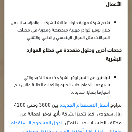
الأعمال
تقدم شركة مهارة حلولا مثالية للشركات والمؤسسات من
خلال توفير كوادر مهنية متخصصة ومدربة في مختلف
المجالات مثل المجال الهندسي والطبي والتقني.
خدمات أخرى وحلول متعدّدة في قطاع الموارد
البشرية
للباحثين عن التميز توفر الشركة خدمة النخبة والتي
تستهدف الكوادر ذات الخبرة والكفاءة العالية والتي يتم
اختيارها بعناية شديدة.
تتراوح
أسعار الاستقدام الجديدة
بين 3800 وحتى 4200
ريال سعودي، كما تتميز الشركة بأنها توفر العمالة من
مختلف الجنسيات حيث تتمثل
الدول المسموح الاستقدام
منها
في
كينيا
،
غانا
،
أوغندا
،
الهند
،
سريلانكا
،
بوروندي
،