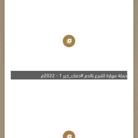
حملة مهارة للتبرع بالدم #دمك_خير 1 - 2022م