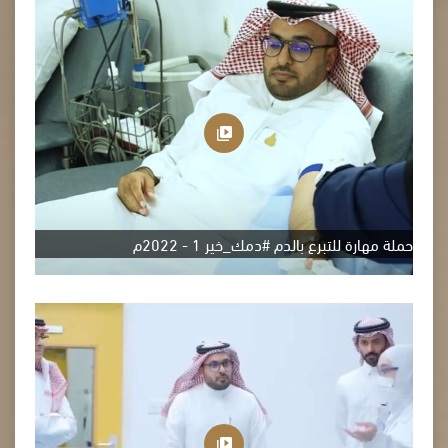
حملة مهارة للتبرع بالدم #دمك_خير 1 - 2022م