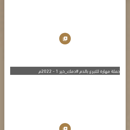
حملة مهارة للتبرع بالدم #دمك_خير 1 - 2022م