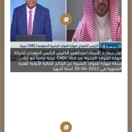
لقاء سعادة الأستاذ/عبدالعزيز الكثيري الرئيس التنفيذي لشركة
مهارة للموارد البشرية عبر قناة CNBC عربية تزامناً مع إعلان
شركة مهارة للموارد البشرية عن النتائج المالية الأولية للفترة
المنتهية في 2022-06-30 (ستة أشهر)