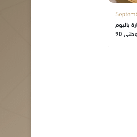
Septemb
ة باليوم
وطني 90