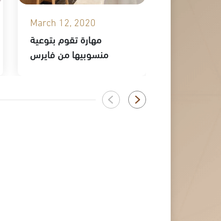
March 12, 2020
February 2
ك في ملتقى
مهارة تقوم بتوعية
ب التجميلي
منسوبيها من فايرس
كورونا المستجد