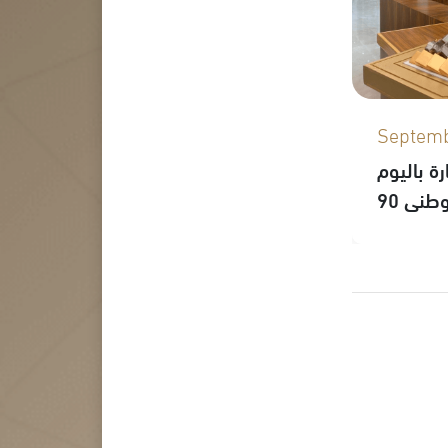
Septemb
ة باليوم
وطني 90