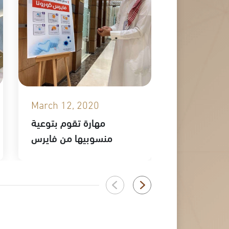
March 12, 2020
February 2
ك في ملتقى
مهارة تقوم بتوعية
ب التجميلي
منسوبيها من فايرس
كورونا المستجد