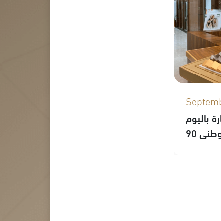
Septemb
ة باليوم
وطني 90