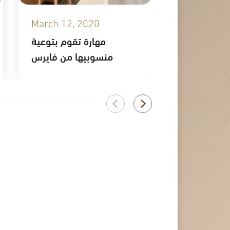
March 12, 2020
February 2
ك في ملتقى
مهارة تقوم بتوعية
ب التجميلي
منسوبيها من فايرس
كورونا المستجد