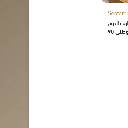
Septemb
ة باليوم
وطني 90