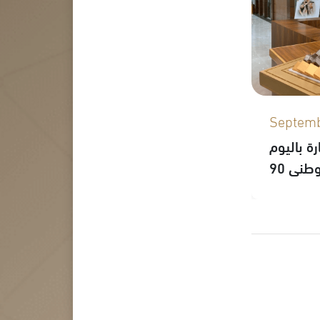
Septemb
ة باليوم
وطني 90