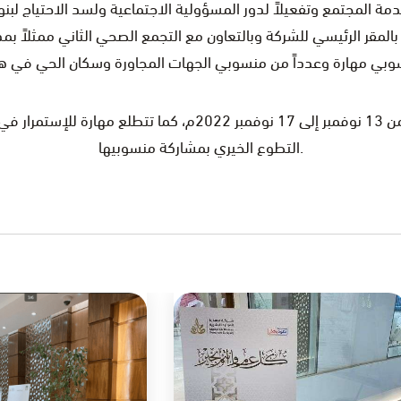
دمة المجتمع وتفعيلاً لدور المسؤولية الاجتماعية ولسد الاحتياج لبنو
ة #دمك_خير2 للتبرع بالدم بالمقر الرئيسي للشركة وبالتعاون مع التجمع الصحي الثاني
والجدير بالذكر أن الحملة أقيمت في الفترة من 13 نوفمبر إلى 17 ن
التطوع الخيري بمشاركة منسوبيها.