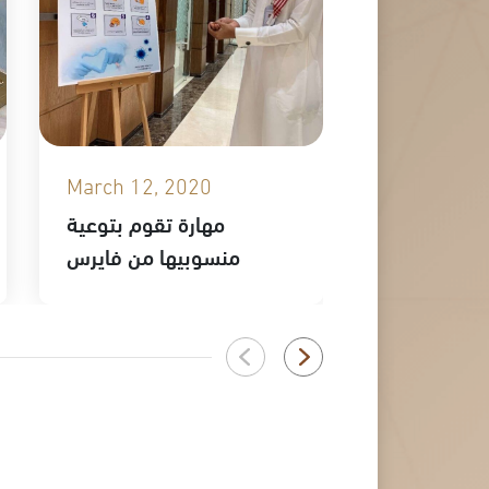
March 12, 2020
February 2
ك في ملتقى
مهارة تقوم بتوعية
ب التجميلي
منسوبيها من فايرس
كورونا المستجد